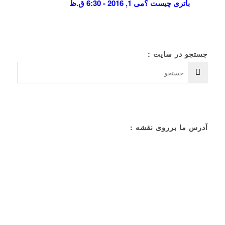
باتری چیست ؟
می 1, 2016 - 6:30 ق.ظ
جستجو در سایت :
آدرس ما برروی نقشه :