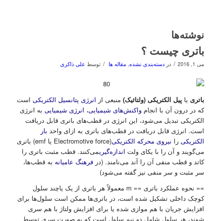
نوشته‌ها
باتری چیست ؟
/
/
می 1, 2016
در
دسته‌بندی نشده
,
مقاله ها
توسط
علی ذاکری
باتری
یا
پیل الکتریکی (ولتائیک)
منبعی از
انرژی پتانسیل الکتریکی
است
که در درون آن با انجام
واکنش‌های شیمیایی
،
انرژی شیمیایی
به انرژی
الکتریکی تبدیل می‌شود، این انرژی در قطب‌های باتری قابل دریافت
است. انرژی قابل دریافت در قطب‌های باتری به ازای واحد
بار
الکتریکی
را
نیروی محرکه الکتریکی
(Electromotive force یا emf) باتری
می‌گویند و آن را با یکای ولت
اندازه‌گیری
می‌کنند. قطب مثبت باتری را
کاتد و قطب منفی آن را آند می‌نامند. (در
فرهنگ عامیانه
به قطب‌ها،
سر مثبت و سر منفی نیز گفته می‌شود)
== نحوه عملکرد باتری == m معمولاً هر باتری از یک یاچند سلول
کوچک داخلی تشکیل شده است، در باتری‌ها ممکن است سلول‌ها برای
افزایش جریان با هم موازی شده یا برای افزایش ولتاژ با هم سری
شوند، هر سلول شامل دو نیم سلول است که به صورت سری توسط