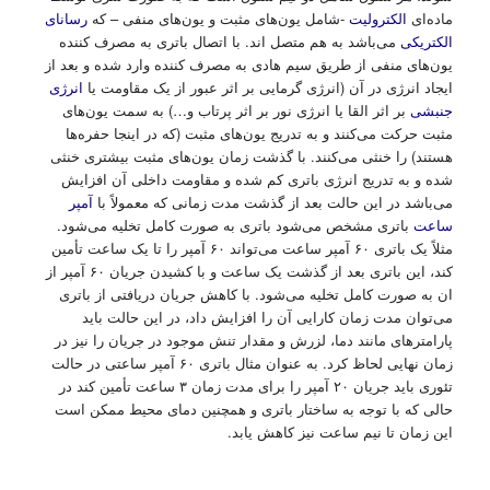
ماده‌ای
الکترولیت
-شامل یون‌های مثبت و یون‌های منفی – که
رسانای
الکتریکی
می‌باشد به هم متصل اند. با اتصال باتری به مصرف کننده
یون‌های منفی از طریق سیم هادی به مصرف کننده وارد شده و بعد از
ایجاد انرژی در آن (انرژی گرمایی بر اثر عبور از یک مقاومت یا
انرژی
جنبشی
بر اثر القا یا انرژی نور بر اثر پرتاب و…) به سمت یون‌های
مثبت حرکت می‌کنند و به تدریج یون‌های مثبت (که در اینجا حفره‌ها
هستند) را خنثی می‌کنند. با گذشت زمان یون‌های مثبت بیشتری خنثی
شده و به تدریج انرژی باتری کم شده و مقاومت داخلی آن افزایش
می‌باشد در این حالت بعد از گذشت مدت زمانی که معمولاً با
آمپر
ساعت
باتری مشخص می‌شود باتری به صورت کامل تخلیه می‌شود.
مثلاً یک باتری ۶۰ آمپر ساعت می‌تواند ۶۰ آمپر را تا یک ساعت تأمین
کند، این باتری بعد از گذشت یک ساعت و با کشیدن جریان ۶۰ آمپر از
ان به صورت کامل تخلیه می‌شود. با کاهش جریان دریافتی از باتری
می‌توان مدت زمان کارایی آن را افزایش داد، در این حالت باید
پارامترهای مانند دما، لزرش و مقدار تنش موجود در جریان را نیز در
زمان نهایی لحاظ کرد. به عنوان مثال باتری ۶۰ آمپر ساعتی در حالت
تئوری باید جریان ۲۰ آمپر را برای مدت زمان ۳ ساعت تأمین کند در
حالی که با توجه به ساختار باتری و همچنین دمای محیط ممکن است
این زمان تا نیم ساعت نیز کاهش یابد.